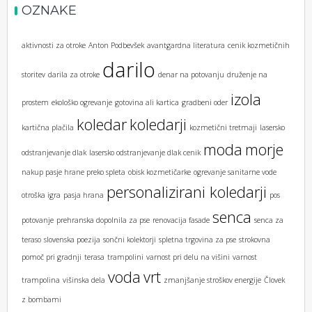
OZNAKE
aktivnosti za otroke
Anton Podbevšek
avantgardna literatura
cenik kozmetičnih
darilo
storitev
darila za otroke
denar na potovanju
druženje na
izola
prostem
ekološko ogrevanje
gotovina ali kartica
gradbeni oder
koledar
koledarji
kartična plačila
kozmetični tretmaji
lasersko
moda
morje
odstranjevanje dlak
lasersko odstranjevanje dlak cenik
nakup pasje hrane preko spleta
obisk kozmetičarke
ogrevanje sanitarne vode
personalizirani koledarji
otroška igra
pasja hrana
pos
senca
potovanje
prehranska dopolnila za pse
renovacija fasade
senca za
teraso
slovenska poezija
sončni kolektorji
spletna trgovina za pse
strokovna
pomoč pri gradnji
terasa
trampolini
varnost pri delu na višini
varnost
voda
vrt
trampolina
višinska dela
zmanjšanje stroškov energije
Človek
z bombami