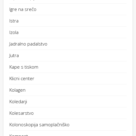
Igre na srečo
Istra
Izola
Jadralno padalstvo
Jutra
Kape s tiskom
Klicni center
Kolagen
Koledarji
Kolesarstvo
Kolonoskopija samoplačniško
Kompost