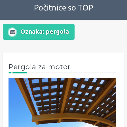
Skip
Počitnice so TOP
to
content
Oznaka:
pergola
Pergola za motor