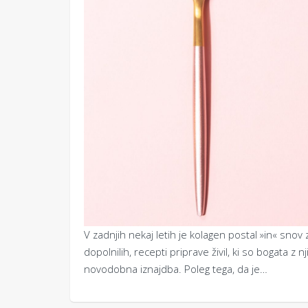
V zadnjih nekaj letih je kolagen postal »in« snov 
dopolnilih, recepti priprave živil, ki so bogata 
novodobna iznajdba. Poleg tega, da je…