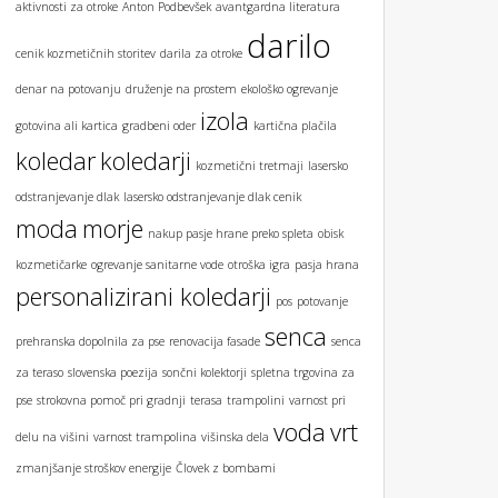
aktivnosti za otroke
Anton Podbevšek
avantgardna literatura
darilo
cenik kozmetičnih storitev
darila za otroke
denar na potovanju
druženje na prostem
ekološko ogrevanje
izola
gotovina ali kartica
gradbeni oder
kartična plačila
koledar
koledarji
kozmetični tretmaji
lasersko
odstranjevanje dlak
lasersko odstranjevanje dlak cenik
moda
morje
nakup pasje hrane preko spleta
obisk
kozmetičarke
ogrevanje sanitarne vode
otroška igra
pasja hrana
personalizirani koledarji
pos
potovanje
senca
prehranska dopolnila za pse
renovacija fasade
senca
za teraso
slovenska poezija
sončni kolektorji
spletna trgovina za
pse
strokovna pomoč pri gradnji
terasa
trampolini
varnost pri
voda
vrt
delu na višini
varnost trampolina
višinska dela
zmanjšanje stroškov energije
Človek z bombami