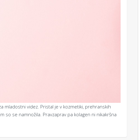
za mladostni videz. Pristal je v kozmetiki, prehranskih
z njim so se namnožila. Pravzaprav pa kolagen ni nikakršna