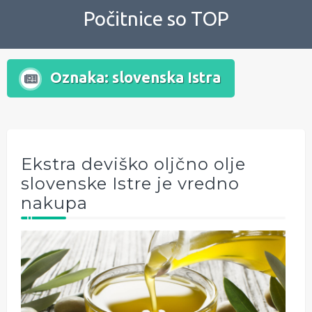
Skip
Počitnice so TOP
to
content
Oznaka:
slovenska Istra
Ekstra deviško oljčno olje
slovenske Istre je vredno
nakupa