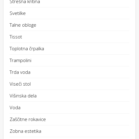
Strešna kritina
Svetilke
Talne obloge
Tissot
Toplotna črpalka
Trampolini
Trda voda
Viseči stol
Višinska dela
Voda
Zaščitne rokavice
Zobna estetika