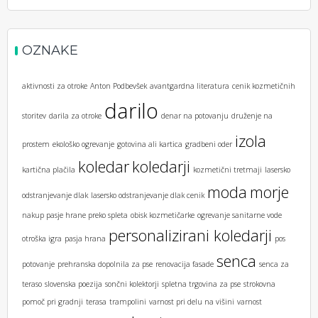
OZNAKE
aktivnosti za otroke
Anton Podbevšek
avantgardna literatura
cenik kozmetičnih
darilo
storitev
darila za otroke
denar na potovanju
druženje na
izola
prostem
ekološko ogrevanje
gotovina ali kartica
gradbeni oder
koledar
koledarji
kartična plačila
kozmetični tretmaji
lasersko
moda
morje
odstranjevanje dlak
lasersko odstranjevanje dlak cenik
nakup pasje hrane preko spleta
obisk kozmetičarke
ogrevanje sanitarne vode
personalizirani koledarji
otroška igra
pasja hrana
pos
senca
potovanje
prehranska dopolnila za pse
renovacija fasade
senca za
teraso
slovenska poezija
sončni kolektorji
spletna trgovina za pse
strokovna
pomoč pri gradnji
terasa
trampolini
varnost pri delu na višini
varnost