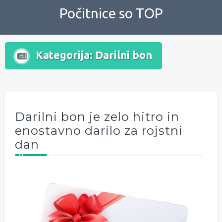
Skip
Počitnice so TOP
to
content
Kategorija:
Darilni bon
Darilni bon je zelo hitro in
enostavno darilo za rojstni
dan