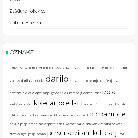
Zaščitne rokavice
Zobna estetika
OZNAKE
aktivnosti za otroke
Anton Podbevšek
avantgardna literatura
cenik kozmetičnih
darilo
storitev
darila za otroke
denar na potovanju
druženje na
izola
prostem
ekološko ogrevanje
gotovina ali kartica
gradbeni oder
koledar
koledarji
kartična plačila
kozmetični tretmaji
lasersko
moda
morje
odstranjevanje dlak
lasersko odstranjevanje dlak cenik
nakup pasje hrane preko spleta
obisk kozmetičarke
ogrevanje sanitarne vode
personalizirani koledarji
otroška igra
pasja hrana
pos