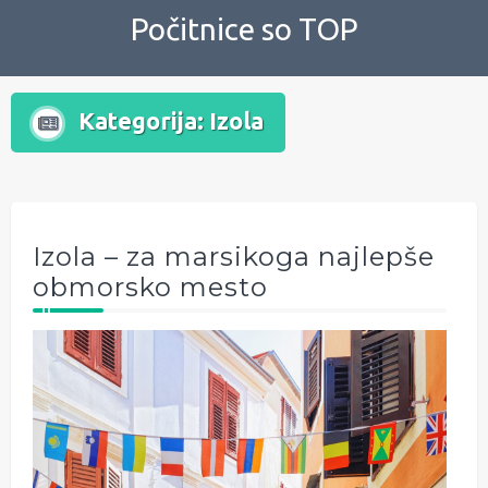
Skip
Počitnice so TOP
to
content
Kategorija:
Izola
Izola – za marsikoga najlepše
obmorsko mesto