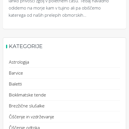
lahko privošči zgolj v poletnem času. Tedaj navadno
odidemo na morje kam v tujino ali pa obiščemo
katerega od naših prelepih obmorskih…
KATEGORIJE
Astrologija
Barvice
Bialetti
Bioklimatske tende
Brezžične slušalke
Čiščenje in vzdrževanje
Čiščenje odtoka