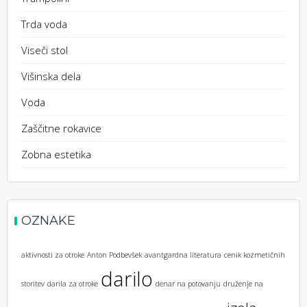
Trda voda
Viseči stol
Višinska dela
Voda
Zaščitne rokavice
Zobna estetika
OZNAKE
aktivnosti za otroke
Anton Podbevšek
avantgardna literatura
cenik kozmetičnih
darilo
storitev
darila za otroke
denar na potovanju
druženje na