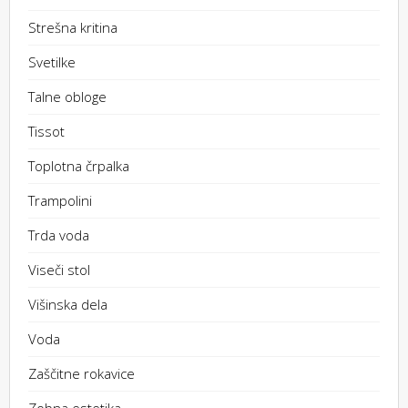
Strešna kritina
Svetilke
Talne obloge
Tissot
Toplotna črpalka
Trampolini
Trda voda
Viseči stol
Višinska dela
Voda
Zaščitne rokavice
Zobna estetika