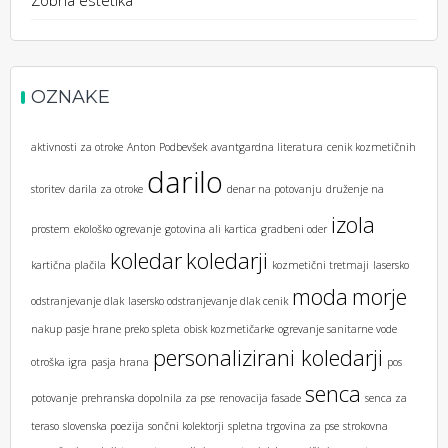
OZNAKE
aktivnosti za otroke
Anton Podbevšek
avantgardna literatura
cenik kozmetičnih
darilo
storitev
darila za otroke
denar na potovanju
druženje na
izola
prostem
ekološko ogrevanje
gotovina ali kartica
gradbeni oder
koledar
koledarji
kartična plačila
kozmetični tretmaji
lasersko
moda
morje
odstranjevanje dlak
lasersko odstranjevanje dlak cenik
nakup pasje hrane preko spleta
obisk kozmetičarke
ogrevanje sanitarne vode
personalizirani koledarji
otroška igra
pasja hrana
pos
senca
potovanje
prehranska dopolnila za pse
renovacija fasade
senca za
teraso
slovenska poezija
sončni kolektorji
spletna trgovina za pse
strokovna