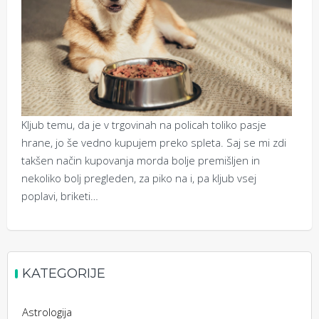
Kljub temu, da je v trgovinah na policah toliko pasje
hrane, jo še vedno kupujem preko spleta. Saj se mi zdi
takšen način kupovanja morda bolje premišljen in
nekoliko bolj pregleden, za piko na i, pa kljub vsej
poplavi, briketi…
KATEGORIJE
Astrologija