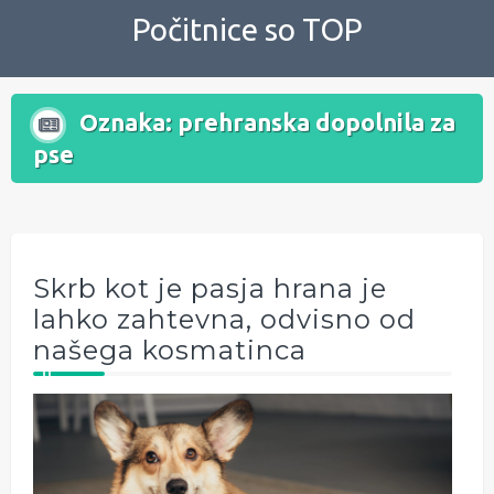
Skip
Počitnice so TOP
to
content
Oznaka:
prehranska dopolnila za
pse
Skrb kot je pasja hrana je
lahko zahtevna, odvisno od
našega kosmatinca