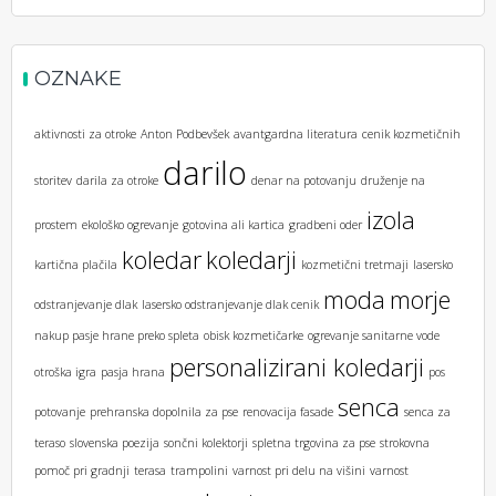
OZNAKE
aktivnosti za otroke
Anton Podbevšek
avantgardna literatura
cenik kozmetičnih
darilo
storitev
darila za otroke
denar na potovanju
druženje na
izola
prostem
ekološko ogrevanje
gotovina ali kartica
gradbeni oder
koledar
koledarji
kartična plačila
kozmetični tretmaji
lasersko
moda
morje
odstranjevanje dlak
lasersko odstranjevanje dlak cenik
nakup pasje hrane preko spleta
obisk kozmetičarke
ogrevanje sanitarne vode
personalizirani koledarji
otroška igra
pasja hrana
pos
senca
potovanje
prehranska dopolnila za pse
renovacija fasade
senca za
teraso
slovenska poezija
sončni kolektorji
spletna trgovina za pse
strokovna
pomoč pri gradnji
terasa
trampolini
varnost pri delu na višini
varnost