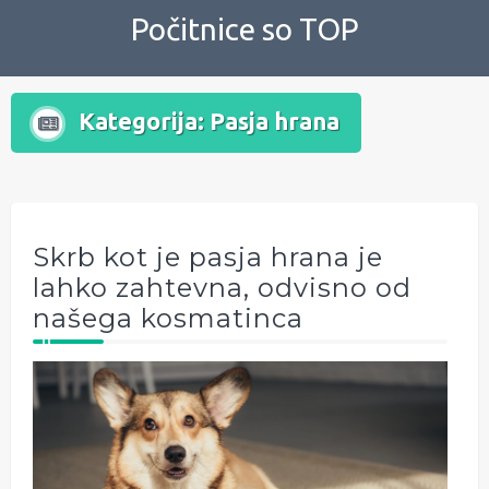
Skip
Počitnice so TOP
to
content
Kategorija:
Pasja hrana
Skrb kot je pasja hrana je
lahko zahtevna, odvisno od
našega kosmatinca