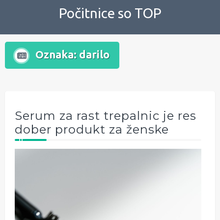
Skip
Počitnice so TOP
to
content
Oznaka:
darilo
Serum za rast trepalnic je res
dober produkt za ženske