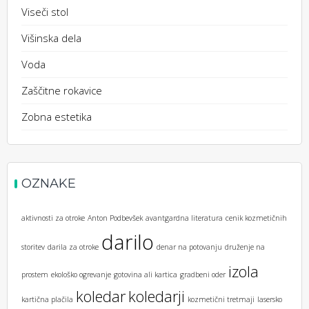
Viseči stol
Višinska dela
Voda
Zaščitne rokavice
Zobna estetika
OZNAKE
aktivnosti za otroke
Anton Podbevšek
avantgardna literatura
cenik kozmetičnih
darilo
storitev
darila za otroke
denar na potovanju
druženje na
izola
prostem
ekološko ogrevanje
gotovina ali kartica
gradbeni oder
koledar
koledarji
kartična plačila
kozmetični tretmaji
lasersko