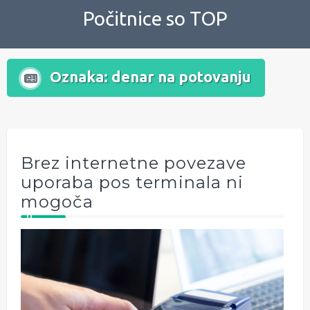
Skip
Počitnice so TOP
to
content
Oznaka:
denar na potovanju
Brez internetne povezave
uporaba pos terminala ni
mogoča