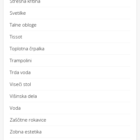
Strešna kritina
Svetilke
Talne obloge
Tissot
Toplotna črpalka
Trampolini
Trda voda
Viseči stol
Višinska dela
Voda
Zaščitne rokavice
Zobna estetika