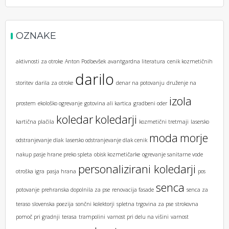
OZNAKE
aktivnosti za otroke
Anton Podbevšek
avantgardna literatura
cenik kozmetičnih
darilo
storitev
darila za otroke
denar na potovanju
druženje na
izola
prostem
ekološko ogrevanje
gotovina ali kartica
gradbeni oder
koledar
koledarji
kartična plačila
kozmetični tretmaji
lasersko
moda
morje
odstranjevanje dlak
lasersko odstranjevanje dlak cenik
nakup pasje hrane preko spleta
obisk kozmetičarke
ogrevanje sanitarne vode
personalizirani koledarji
otroška igra
pasja hrana
pos
senca
potovanje
prehranska dopolnila za pse
renovacija fasade
senca za
teraso
slovenska poezija
sončni kolektorji
spletna trgovina za pse
strokovna
pomoč pri gradnji
terasa
trampolini
varnost pri delu na višini
varnost