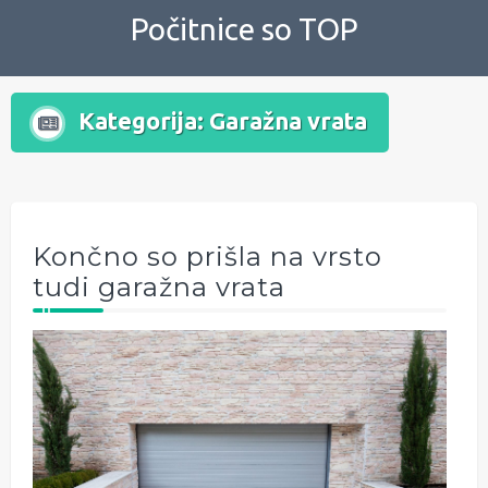
Skip
Počitnice so TOP
to
content
Kategorija:
Garažna vrata
Končno so prišla na vrsto
tudi garažna vrata