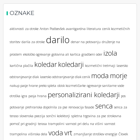
OZNAKE
aktivnosti za otroke
Anton Podbevšek
avantgardna literatura
cenik kozmetičnih
darilo
storitev
darila za otroke
denar na potovanju
druženje na
izola
prostem
ekološko ogrevanje
gotovina ali kartica
gradbeni oder
koledar
koledarji
kartična plačila
kozmetični tretmaji
lasersko
moda
morje
odstranjevanje dlak
lasersko odstranjevanje dlak cenik
nakup pasje hrane preko spleta
obisk kozmetičarke
ogrevanje sanitarne vode
personalizirani koledarji
otroška igra
pasja hrana
pos
senca
potovanje
prehranska dopolnila za pse
renovacija fasade
senca za
teraso
slovenska poezija
sončni kolektorji
spletna trgovina za pse
strokovna
pomoč pri gradnji
terasa
trampolini
varnost pri delu na višini
varnost
voda
vrt
trampolina
višinska dela
zmanjšanje stroškov energije
Človek