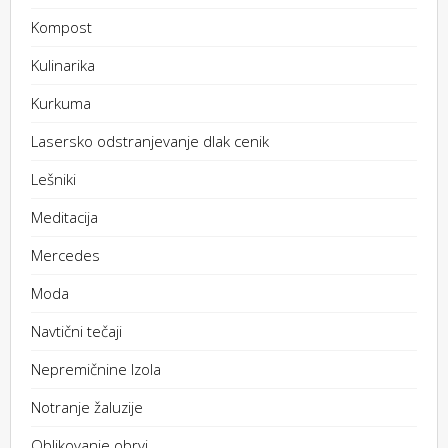
Kompost
Kulinarika
Kurkuma
Lasersko odstranjevanje dlak cenik
Lešniki
Meditacija
Mercedes
Moda
Navtični tečaji
Nepremičnine Izola
Notranje žaluzije
Oblikovanje obrvi