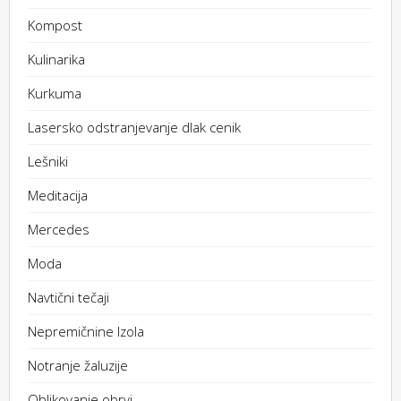
Kompost
Kulinarika
Kurkuma
Lasersko odstranjevanje dlak cenik
Lešniki
Meditacija
Mercedes
Moda
Navtični tečaji
Nepremičnine Izola
Notranje žaluzije
Oblikovanje obrvi