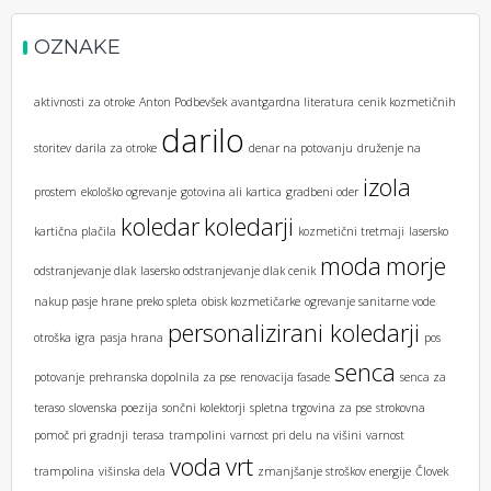
OZNAKE
aktivnosti za otroke
Anton Podbevšek
avantgardna literatura
cenik kozmetičnih
darilo
storitev
darila za otroke
denar na potovanju
druženje na
izola
prostem
ekološko ogrevanje
gotovina ali kartica
gradbeni oder
koledar
koledarji
kartična plačila
kozmetični tretmaji
lasersko
moda
morje
odstranjevanje dlak
lasersko odstranjevanje dlak cenik
nakup pasje hrane preko spleta
obisk kozmetičarke
ogrevanje sanitarne vode
personalizirani koledarji
otroška igra
pasja hrana
pos
senca
potovanje
prehranska dopolnila za pse
renovacija fasade
senca za
teraso
slovenska poezija
sončni kolektorji
spletna trgovina za pse
strokovna
pomoč pri gradnji
terasa
trampolini
varnost pri delu na višini
varnost
voda
vrt
trampolina
višinska dela
zmanjšanje stroškov energije
Človek