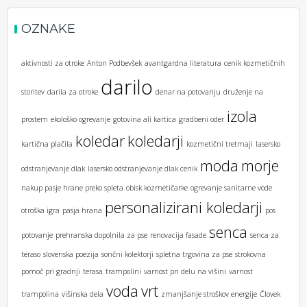
OZNAKE
aktivnosti za otroke
Anton Podbevšek
avantgardna literatura
cenik kozmetičnih
darilo
storitev
darila za otroke
denar na potovanju
druženje na
izola
prostem
ekološko ogrevanje
gotovina ali kartica
gradbeni oder
koledar
koledarji
kartična plačila
kozmetični tretmaji
lasersko
moda
morje
odstranjevanje dlak
lasersko odstranjevanje dlak cenik
nakup pasje hrane preko spleta
obisk kozmetičarke
ogrevanje sanitarne vode
personalizirani koledarji
otroška igra
pasja hrana
pos
senca
potovanje
prehranska dopolnila za pse
renovacija fasade
senca za
teraso
slovenska poezija
sončni kolektorji
spletna trgovina za pse
strokovna
pomoč pri gradnji
terasa
trampolini
varnost pri delu na višini
varnost
voda
vrt
trampolina
višinska dela
zmanjšanje stroškov energije
Človek