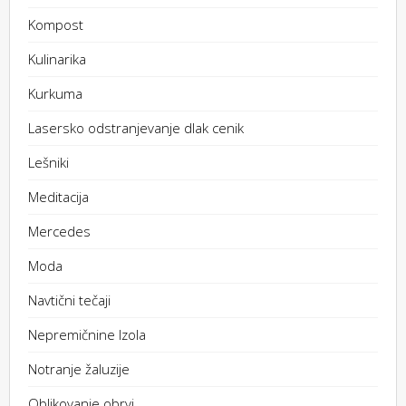
Kompost
Kulinarika
Kurkuma
Lasersko odstranjevanje dlak cenik
Lešniki
Meditacija
Mercedes
Moda
Navtični tečaji
Nepremičnine Izola
Notranje žaluzije
Oblikovanje obrvi