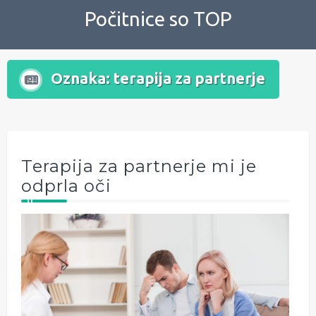
Skip
Počitnice so TOP
to
content
Oznaka:
terapija za partnerje
Terapija za partnerje mi je
odprla oči