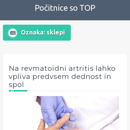
Skip
Počitnice so TOP
to
content
Oznaka:
sklepi
Na revmatoidni artritis lahko
vpliva predvsem dednost in
spol