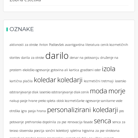
OZNAKE
aktivnosti za otroke
Anton Podbevšek
avantgardna literatura
cenik kozmetičnih
darilo
storitev
darila za otroke
denar na potovanju
druženje na
izola
prostem
ekološko ogrevanje
gotovina ali kartica
gradbeni oder
koledar
koledarji
kartična plačila
kozmetični tretmaji
lasersko
moda
morje
odstranjevanje dlak
lasersko odstranjevanje dlak cenik
nakup pasje hrane preko spleta
obisk kozmetičarke
ogrevanje sanitarne vode
personalizirani koledarji
otroška igra
pasja hrana
pos
senca
potovanje
prehranska dopolnila za pse
renovacija fasade
senca za
teraso
slovenska poezija
sončni kolektorji
spletna trgovina za pse
strokovna