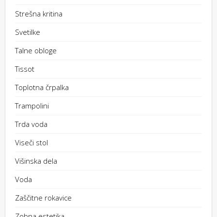
Strešna kritina
Svetilke
Talne obloge
Tissot
Toplotna črpalka
Trampolini
Trda voda
Viseči stol
Višinska dela
Voda
Zaščitne rokavice
Zobna estetika