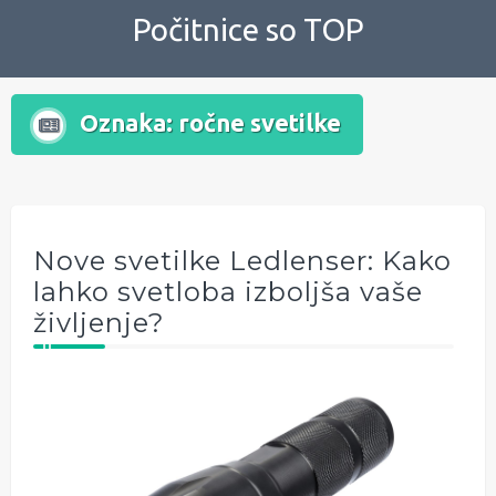
Skip
Počitnice so TOP
to
content
Oznaka:
ročne svetilke
Nove svetilke Ledlenser: Kako
lahko svetloba izboljša vaše
življenje?