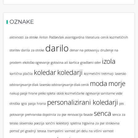
OZNAKE
aktivnosti za otroke
Anton Podbevšek
avantgardna literatura
cenik kozmetičnih
darilo
storitev
darila za otroke
denar na potovanju
druženje na
izola
prostem
ekološko ogrevanje
gotovina ali kartica
gradbeni oder
koledar
koledarji
kartična plačila
kozmetični tretmaji
lasersko
moda
morje
odstranjevanje dlak
lasersko odstranjevanje dlak cenik
nakup pasje hrane preko spleta
obisk kozmetičarke
ogrevanje sanitarne vode
personalizirani koledarji
otroška igra
pasja hrana
pos
senca
potovanje
prehranska dopolnila za pse
renovacija fasade
senca za
teraso
slovenska poezija
sončni kolektorji
spletna trgovina za pse
strokovna
pomoč pri gradnji
terasa
trampolini
varnost pri delu na višini
varnost