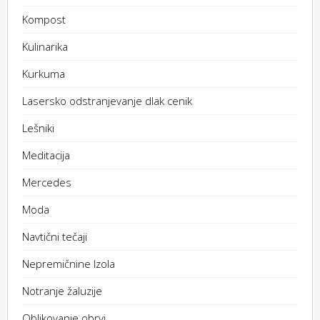
Kompost
Kulinarika
Kurkuma
Lasersko odstranjevanje dlak cenik
Lešniki
Meditacija
Mercedes
Moda
Navtični tečaji
Nepremičnine Izola
Notranje žaluzije
Oblikovanje obrvi