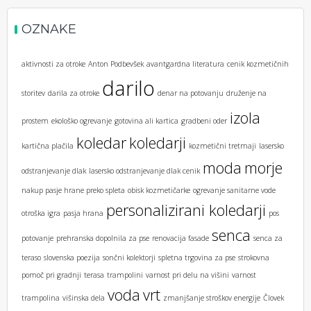
OZNAKE
aktivnosti za otroke
Anton Podbevšek
avantgardna literatura
cenik kozmetičnih
darilo
storitev
darila za otroke
denar na potovanju
druženje na
izola
prostem
ekološko ogrevanje
gotovina ali kartica
gradbeni oder
koledar
koledarji
kartična plačila
kozmetični tretmaji
lasersko
moda
morje
odstranjevanje dlak
lasersko odstranjevanje dlak cenik
nakup pasje hrane preko spleta
obisk kozmetičarke
ogrevanje sanitarne vode
personalizirani koledarji
otroška igra
pasja hrana
pos
senca
potovanje
prehranska dopolnila za pse
renovacija fasade
senca za
teraso
slovenska poezija
sončni kolektorji
spletna trgovina za pse
strokovna
pomoč pri gradnji
terasa
trampolini
varnost pri delu na višini
varnost
voda
vrt
trampolina
višinska dela
zmanjšanje stroškov energije
Človek