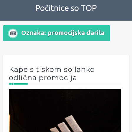
Skip
Počitnice so TOP
to
content
Oznaka:
promocijska darila
Kape s tiskom so lahko
odlična promocija