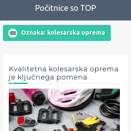
Skip
Počitnice so TOP
to
content
Oznaka:
kolesarska oprema
Kvalitetna kolesarska oprema
je ključnega pomena