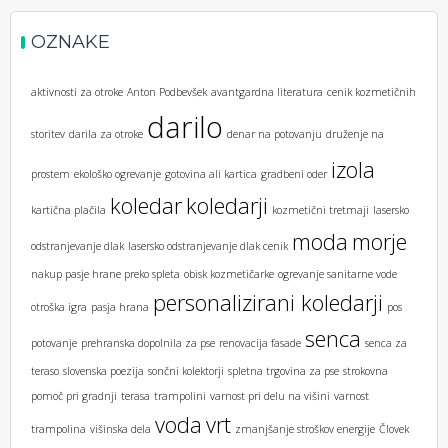
OZNAKE
aktivnosti za otroke
Anton Podbevšek
avantgardna literatura
cenik kozmetičnih
darilo
storitev
darila za otroke
denar na potovanju
druženje na
izola
prostem
ekološko ogrevanje
gotovina ali kartica
gradbeni oder
koledar
koledarji
kartična plačila
kozmetični tretmaji
lasersko
moda
morje
odstranjevanje dlak
lasersko odstranjevanje dlak cenik
nakup pasje hrane preko spleta
obisk kozmetičarke
ogrevanje sanitarne vode
personalizirani koledarji
otroška igra
pasja hrana
pos
senca
potovanje
prehranska dopolnila za pse
renovacija fasade
senca za
teraso
slovenska poezija
sončni kolektorji
spletna trgovina za pse
strokovna
pomoč pri gradnji
terasa
trampolini
varnost pri delu na višini
varnost
voda
vrt
trampolina
višinska dela
zmanjšanje stroškov energije
Človek