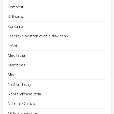
Kompost
Kulinarika
Kurkuma
Lasersko odstranjevanje dlak cenik
Lešniki
Meditacija
Mercedes
Moda
Navtični tečaji
Nepremičnine Izola
Notranje žaluzije
Oblikovanje obrvi