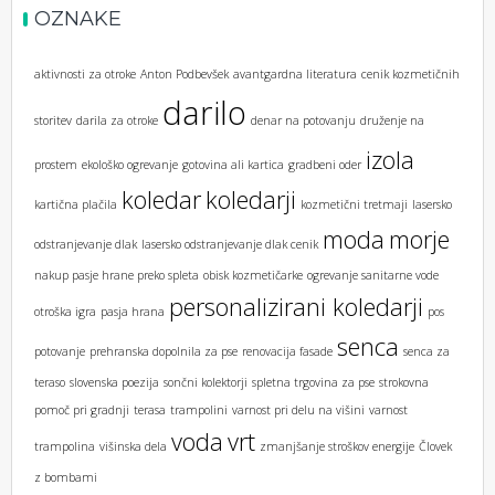
OZNAKE
aktivnosti za otroke
Anton Podbevšek
avantgardna literatura
cenik kozmetičnih
darilo
storitev
darila za otroke
denar na potovanju
druženje na
izola
prostem
ekološko ogrevanje
gotovina ali kartica
gradbeni oder
koledar
koledarji
kartična plačila
kozmetični tretmaji
lasersko
moda
morje
odstranjevanje dlak
lasersko odstranjevanje dlak cenik
nakup pasje hrane preko spleta
obisk kozmetičarke
ogrevanje sanitarne vode
personalizirani koledarji
otroška igra
pasja hrana
pos
senca
potovanje
prehranska dopolnila za pse
renovacija fasade
senca za
teraso
slovenska poezija
sončni kolektorji
spletna trgovina za pse
strokovna
pomoč pri gradnji
terasa
trampolini
varnost pri delu na višini
varnost
voda
vrt
trampolina
višinska dela
zmanjšanje stroškov energije
Človek
z bombami