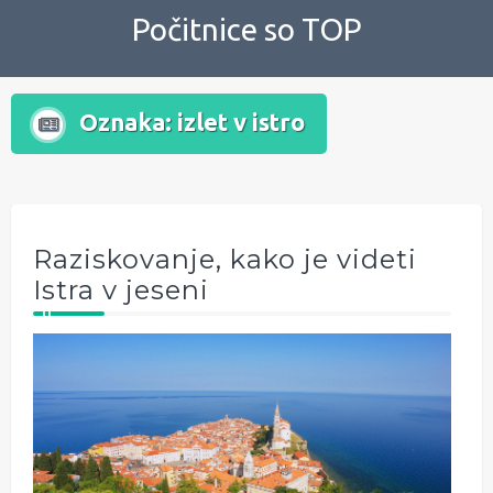
Skip
Počitnice so TOP
to
content
Oznaka:
izlet v istro
Raziskovanje, kako je videti
Istra v jeseni