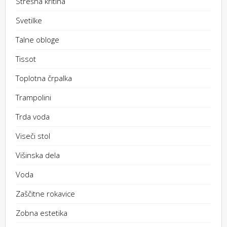
Strešna kritina
Svetilke
Talne obloge
Tissot
Toplotna črpalka
Trampolini
Trda voda
Viseči stol
Višinska dela
Voda
Zaščitne rokavice
Zobna estetika