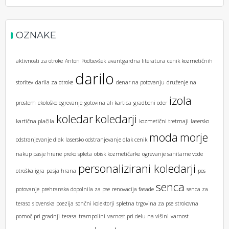
OZNAKE
aktivnosti za otroke
Anton Podbevšek
avantgardna literatura
cenik kozmetičnih
darilo
storitev
darila za otroke
denar na potovanju
druženje na
izola
prostem
ekološko ogrevanje
gotovina ali kartica
gradbeni oder
koledar
koledarji
kartična plačila
kozmetični tretmaji
lasersko
moda
morje
odstranjevanje dlak
lasersko odstranjevanje dlak cenik
nakup pasje hrane preko spleta
obisk kozmetičarke
ogrevanje sanitarne vode
personalizirani koledarji
otroška igra
pasja hrana
pos
senca
potovanje
prehranska dopolnila za pse
renovacija fasade
senca za
teraso
slovenska poezija
sončni kolektorji
spletna trgovina za pse
strokovna
pomoč pri gradnji
terasa
trampolini
varnost pri delu na višini
varnost