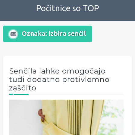
Skip
Počitnice so TOP
to
content
Oznaka:
izbira senčil
Senčila lahko omogočajo
tudi dodatno protivlomno
zaščito