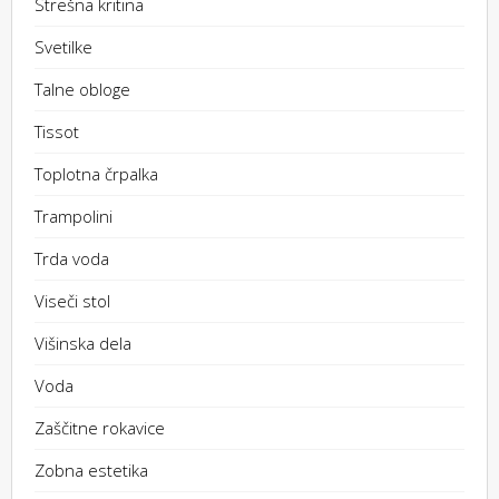
Strešna kritina
Svetilke
Talne obloge
Tissot
Toplotna črpalka
Trampolini
Trda voda
Viseči stol
Višinska dela
Voda
Zaščitne rokavice
Zobna estetika