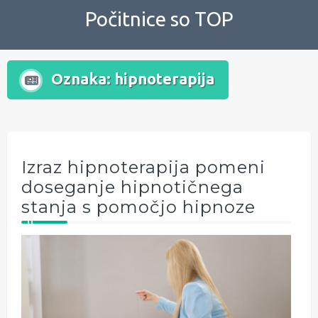
Skip
Počitnice so TOP
to
content
Oznaka:
hipnoterapija
Izraz hipnoterapija pomeni
doseganje hipnotičnega
stanja s pomočjo hipnoze