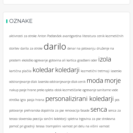
OZNAKE
aktivnosti za otroke
Anton Podbevšek
avantgardna literatura
cenik kozmetičnih
darilo
storitev
darila za otroke
denar na potovanju
druženje na
izola
prostem
ekološko ogrevanje
gotovina ali kartica
gradbeni oder
koledar
koledarji
kartična plačila
kozmetični tretmaji
lasersko
moda
morje
odstranjevanje dlak
lasersko odstranjevanje dlak cenik
nakup pasje hrane preko spleta
obisk kozmetičarke
ogrevanje sanitarne vode
personalizirani koledarji
otroška igra
pasja hrana
pos
senca
potovanje
prehranska dopolnila za pse
renovacija fasade
senca za
teraso
slovenska poezija
sončni kolektorji
spletna trgovina za pse
strokovna
pomoč pri gradnji
terasa
trampolini
varnost pri delu na višini
varnost