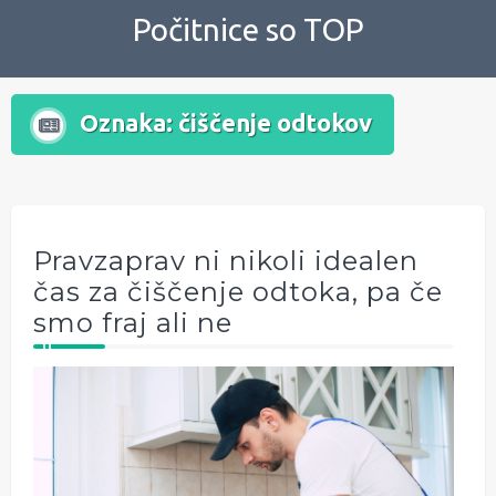
Skip
Počitnice so TOP
to
content
Oznaka:
čiščenje odtokov
Pravzaprav ni nikoli idealen
čas za čiščenje odtoka, pa če
smo fraj ali ne