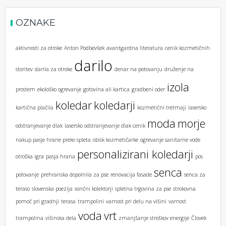
OZNAKE
aktivnosti za otroke
Anton Podbevšek
avantgardna literatura
cenik kozmetičnih
darilo
storitev
darila za otroke
denar na potovanju
druženje na
izola
prostem
ekološko ogrevanje
gotovina ali kartica
gradbeni oder
koledar
koledarji
kartična plačila
kozmetični tretmaji
lasersko
moda
morje
odstranjevanje dlak
lasersko odstranjevanje dlak cenik
nakup pasje hrane preko spleta
obisk kozmetičarke
ogrevanje sanitarne vode
personalizirani koledarji
otroška igra
pasja hrana
pos
senca
potovanje
prehranska dopolnila za pse
renovacija fasade
senca za
teraso
slovenska poezija
sončni kolektorji
spletna trgovina za pse
strokovna
pomoč pri gradnji
terasa
trampolini
varnost pri delu na višini
varnost
voda
vrt
trampolina
višinska dela
zmanjšanje stroškov energije
Človek