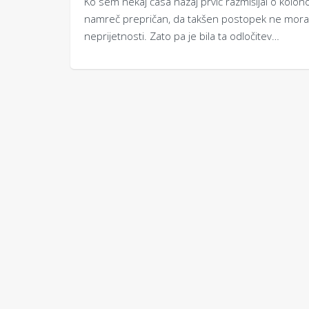
Ko sem nekaj časa nazaj prvič razmišljal o kolono
namreč prepričan, da takšen postopek ne mora b
neprijetnosti. Zato pa je bila ta odločitev…