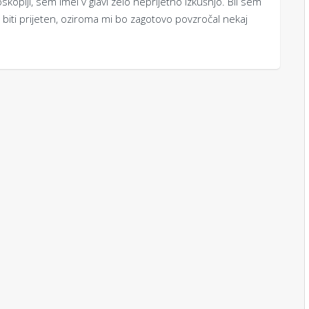
skopiji, sem imel v glavi zelo neprijetno izkušnjo. Bil sem
iti prijeten, oziroma mi bo zagotovo povzročal nekaj