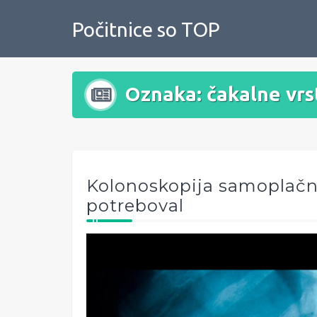
Skip
to
Počitnice so TOP
content
Oznaka:
čakalne vrs
Kolonoskopija samoplačni
potreboval