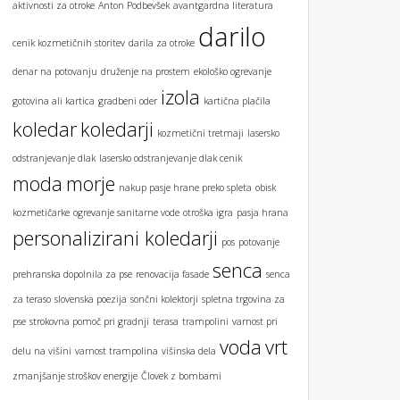
aktivnosti za otroke
Anton Podbevšek
avantgardna literatura
darilo
cenik kozmetičnih storitev
darila za otroke
denar na potovanju
druženje na prostem
ekološko ogrevanje
izola
gotovina ali kartica
gradbeni oder
kartična plačila
koledar
koledarji
kozmetični tretmaji
lasersko
odstranjevanje dlak
lasersko odstranjevanje dlak cenik
moda
morje
nakup pasje hrane preko spleta
obisk
kozmetičarke
ogrevanje sanitarne vode
otroška igra
pasja hrana
personalizirani koledarji
pos
potovanje
senca
prehranska dopolnila za pse
renovacija fasade
senca
za teraso
slovenska poezija
sončni kolektorji
spletna trgovina za
pse
strokovna pomoč pri gradnji
terasa
trampolini
varnost pri
voda
vrt
delu na višini
varnost trampolina
višinska dela
zmanjšanje stroškov energije
Človek z bombami