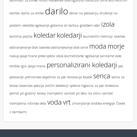
aktivnosti za otroke
Anton Podbevšek
avantgardna literatura
cenik kozmetičnih
darilo
storitev
darila za otroke
denar na potovanju
druženje na
izola
prostem
ekološko ogrevanje
gotovina ali kartica
gradbeni oder
koledar
koledarji
kartična plačila
kozmetični tretmaji
lasersko
moda
morje
odstranjevanje dlak
lasersko odstranjevanje dlak cenik
nakup pasje hrane preko spleta
obisk kozmetičarke
ogrevanje sanitarne vode
personalizirani koledarji
otroška igra
pasja hrana
pos
senca
potovanje
prehranska dopolnila za pse
renovacija fasade
senca za
teraso
slovenska poezija
sončni kolektorji
spletna trgovina za pse
strokovna
pomoč pri gradnji
terasa
trampolini
varnost pri delu na višini
varnost
voda
vrt
trampolina
višinska dela
zmanjšanje stroškov energije
Človek
z bombami