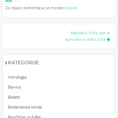
Za objavo komentarja se morate
prijaviti
.
Navigacija
Najboljša rižota, kjer je
prispevka
kurkuma in veliko lisičk
KATEGORIJE
Astrologija
Barvice
Bialetti
Bioklimatske tende
Brezžične slušalke