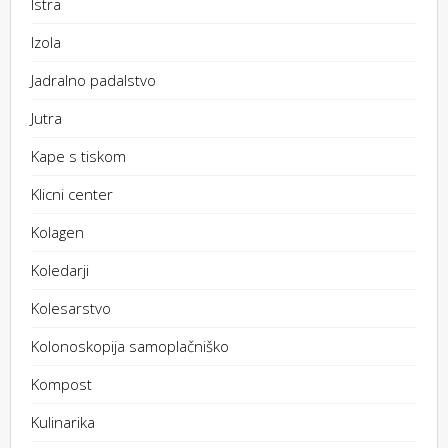
Istra
Izola
Jadralno padalstvo
Jutra
Kape s tiskom
Klicni center
Kolagen
Koledarji
Kolesarstvo
Kolonoskopija samoplačniško
Kompost
Kulinarika