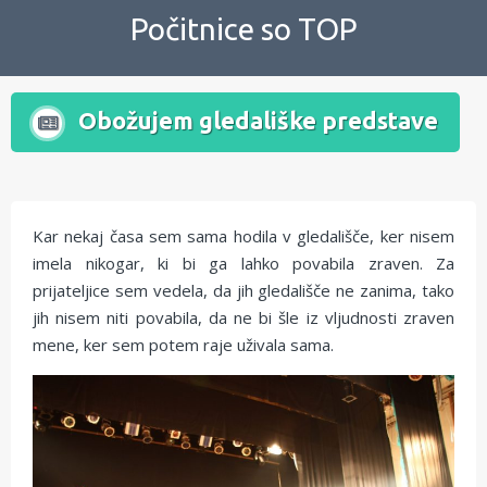
Skip
Počitnice so TOP
to
content
Obožujem gledališke predstave
Kar nekaj časa sem sama hodila v gledališče, ker nisem
imela nikogar, ki bi ga lahko povabila zraven. Za
prijateljice sem vedela, da jih gledališče ne zanima, tako
jih nisem niti povabila, da ne bi šle iz vljudnosti zraven
mene, ker sem potem raje uživala sama.