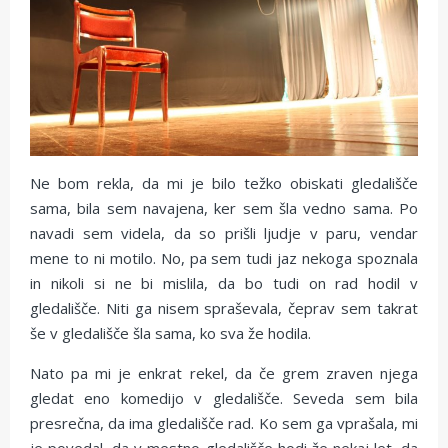
Ne bom rekla, da mi je bilo težko obiskati gledališče
sama, bila sem navajena, ker sem šla vedno sama. Po
navadi sem videla, da so prišli ljudje v paru, vendar
mene to ni motilo. No, pa sem tudi jaz nekoga spoznala
in nikoli si ne bi mislila, da bo tudi on rad hodil v
gledališče. Niti ga nisem spraševala, čeprav sem takrat
še v gledališče šla sama, ko sva že hodila.
Nato pa mi je enkrat rekel, da če grem zraven njega
gledat eno komedijo v gledališče. Seveda sem bila
presrečna, da ima gledališče rad. Ko sem ga vprašala, mi
je povedal, da v mestno gledališče hodi že nekaj let, da