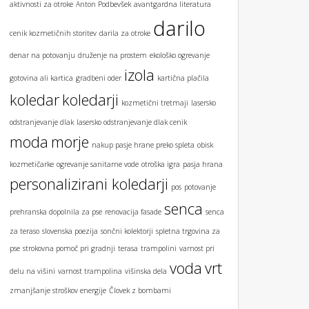
aktivnosti za otroke
Anton Podbevšek
avantgardna literatura
darilo
cenik kozmetičnih storitev
darila za otroke
denar na potovanju
druženje na prostem
ekološko ogrevanje
izola
gotovina ali kartica
gradbeni oder
kartična plačila
koledar
koledarji
kozmetični tretmaji
lasersko
odstranjevanje dlak
lasersko odstranjevanje dlak cenik
moda
morje
nakup pasje hrane preko spleta
obisk
kozmetičarke
ogrevanje sanitarne vode
otroška igra
pasja hrana
personalizirani koledarji
pos
potovanje
senca
prehranska dopolnila za pse
renovacija fasade
senca
za teraso
slovenska poezija
sončni kolektorji
spletna trgovina za
pse
strokovna pomoč pri gradnji
terasa
trampolini
varnost pri
voda
vrt
delu na višini
varnost trampolina
višinska dela
zmanjšanje stroškov energije
Človek z bombami