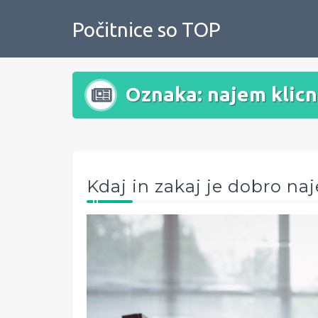
Skip
to
Počitnice so TOP
content
Oznaka:
najem klic
Kdaj in zakaj je dobro naje