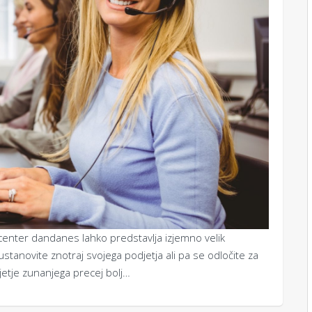
i center dandanes lahko predstavlja izjemno velik
stanovite znotraj svojega podjetja ali pa se odločite za
etje zunanjega precej bolj…