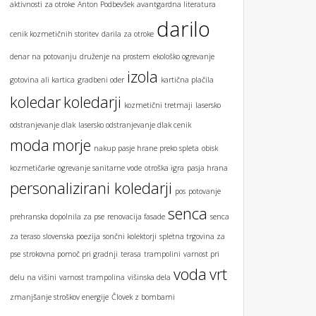
aktivnosti za otroke
Anton Podbevšek
avantgardna literatura
darilo
cenik kozmetičnih storitev
darila za otroke
denar na potovanju
druženje na prostem
ekološko ogrevanje
izola
gotovina ali kartica
gradbeni oder
kartična plačila
koledar
koledarji
kozmetični tretmaji
lasersko
odstranjevanje dlak
lasersko odstranjevanje dlak cenik
moda
morje
nakup pasje hrane preko spleta
obisk
kozmetičarke
ogrevanje sanitarne vode
otroška igra
pasja hrana
personalizirani koledarji
pos
potovanje
senca
prehranska dopolnila za pse
renovacija fasade
senca
za teraso
slovenska poezija
sončni kolektorji
spletna trgovina za
pse
strokovna pomoč pri gradnji
terasa
trampolini
varnost pri
voda
vrt
delu na višini
varnost trampolina
višinska dela
zmanjšanje stroškov energije
Človek z bombami